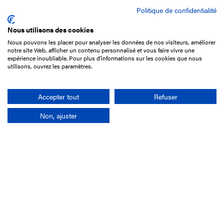
Politique de confidentialité
Nous utilisons des cookies
Nous pouvons les placer pour analyser les données de nos visiteurs, améliorer
15 Boulevard de Douaumont
notre site Web, afficher un contenu personnalisé et vous faire vivre une
75017 Paris
expérience inoubliable. Pour plus d'informations sur les cookies que nous
utilisons, ouvrez les paramètres.
+33 1 49 10 20 29
Search
Accepter tout
Refuser
Non, ajuster
Company
France-Galop Mission
Governance
Baromètre du Galop
Social account
Understand the races
Document Library