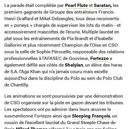
La parade était complétée par
Pearl Flute
et
Saratan,
les
premiers gagnants de Groupe des entraîneurs Francis-
Henri Graffard et Mikel Delzangles, tous deux reconvertis
en « poneys » chargés de superviser les lots du matin - et
accessoirement mascottes de l’écurie. Multiple lauréat en
plat sous les entraînements de Pia Brandt et d’Isabelle
Gallorini et plus récemment Champion de l’Oise en CSO
sous la selle de Sophie Pérouelle, responsable des relations
professionnelles à l’AFASEC de Gouvieux,
Fortezzo
a
également défilé aux côtés de
Shalyian
, un élève des haras
de S.A. l’Aga Khan qui n’a jamais couru mais excelle
aujourd’hui dans la discipline du Polo au sein du Polo Club
de Chantilly.
Les animations se sont poursuivies par une démonstration
de CSO organisée sur la piste en gazon devant les tribunes.
Les spectateurs ont pu admirer dans leurs œuvres le
susmentionné Fortezzo ainsi que
Sleeping François
, un
cousin de l’excellent lauréat du Grand Steeple Chase de
Paris
Milord Thomas
réformé il y a trois ans par Solène