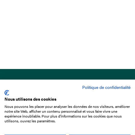
Politique de confidentialité
Nous utilisons des cookies
Nous pouvons les placer pour analyser les données de nos visiteurs, améliorer
15 Boulevard de Douaumont
notre site Web, afficher un contenu personnalisé et vous faire vivre une
75017 Paris
expérience inoubliable. Pour plus d'informations sur les cookies que nous
utilisons, ouvrez les paramètres.
+33 1 49 10 20 29