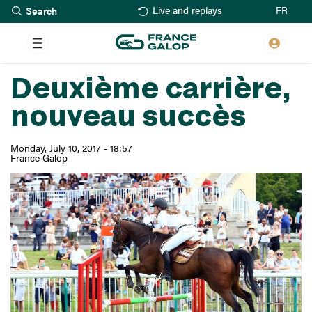
Search
Skip
FR
Live and replays
to
main
content
Deuxième carrière,
nouveau succès
Monday, July 10, 2017 - 18:57
France Galop