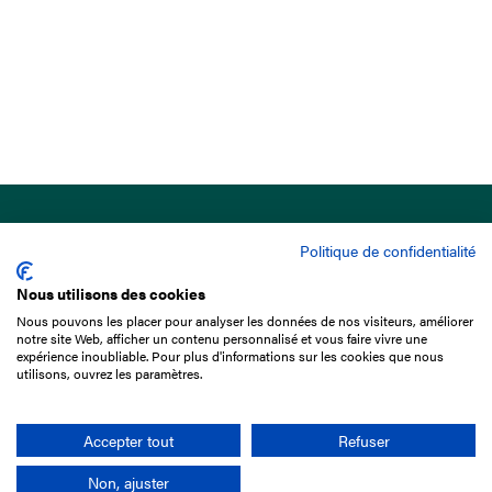
Politique de confidentialité
Nous utilisons des cookies
Nous pouvons les placer pour analyser les données de nos visiteurs, améliorer
15 Boulevard de Douaumont
notre site Web, afficher un contenu personnalisé et vous faire vivre une
75017 Paris
expérience inoubliable. Pour plus d'informations sur les cookies que nous
utilisons, ouvrez les paramètres.
+33 1 49 10 20 29
Search
Accepter tout
Refuser
Non, ajuster