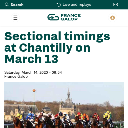
Search
Skip
FR
Live and replays
to
main
content
Sectional timings
at Chantilly on
March 13
Saturday, March 14, 2020 - 09:54
France Galop