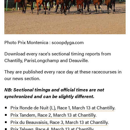
Photo Prix Montenica : scoopdyga.com
Download every race's sectional timing reports from
Chantilly, ParisLongchamp and Deauville.
They are published every race day at these racecourses in
our news section.
NB: Sectional timings and official times are not
synchronized and can be slightly different.
Prix Ronde de Nuit (L), Race 1, March 13 at Chantilly
.
Prix Tandem, Race 2,
March
13 at Chantilly
.
Prix du Beauvaisis, Race 3,
March
13 at Chantilly
.
Prix Talweg, Race 4,
March
13 at Chantilly
.