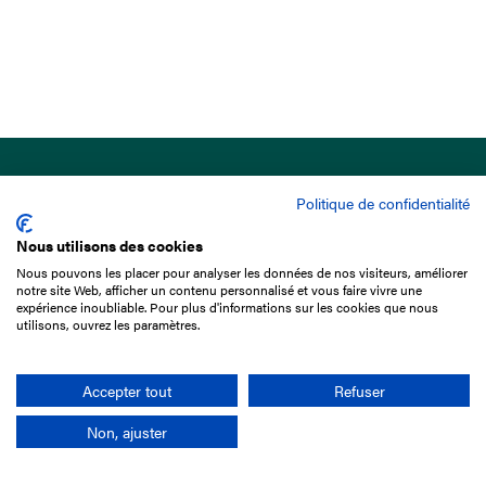
Politique de confidentialité
Nous utilisons des cookies
Nous pouvons les placer pour analyser les données de nos visiteurs, améliorer
15 Boulevard de Douaumont
notre site Web, afficher un contenu personnalisé et vous faire vivre une
75017 Paris
expérience inoubliable. Pour plus d'informations sur les cookies que nous
utilisons, ouvrez les paramètres.
+33 1 49 10 20 29
Search
Accepter tout
Refuser
Non, ajuster
Company