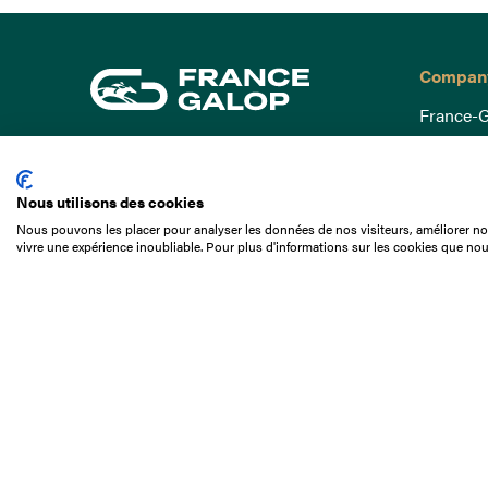
Compan
France-G
Governa
15 Boulevard de Douaumont
Baromètr
75017 Paris
Nous utilisons des cookies
Social a
+33 1 49 10 20 29
Nous pouvons les placer pour analyser les données de nos visiteurs, améliorer not
Understa
vivre une expérience inoubliable. Pour plus d'informations sur les cookies que nou
Search
Documen
Our jobs
Job offer
Internshi
Appel d'o
Partners