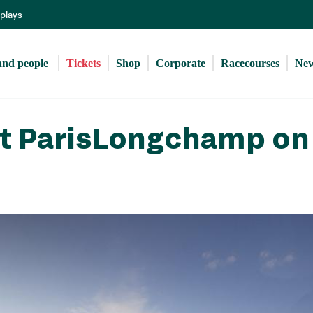
Skip
eplays
to
main
content
and people 
Tickets
Shop
Corporate
Racecourses
Ne
at ParisLongchamp on