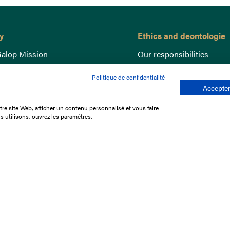
y
Ethics and deontologie
alop Mission
Our responsibilities
nce
Lutte anti-dopage
Politique de confidentialité
e du Galop
Equine Welfare
Accepter
ccount
Gender Equality
re site Web, afficher un contenu personnalisé et vous faire
nd the races
Responsible speculation
s utilisons, ouvrez les paramètres.
t Library
s
p offers
ffres