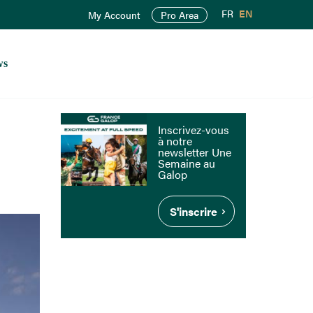
FR
EN
My Account
Pro Area
ws
Inscrivez-vous
à notre
newsletter Une
Semaine au
Galop
S'inscrire