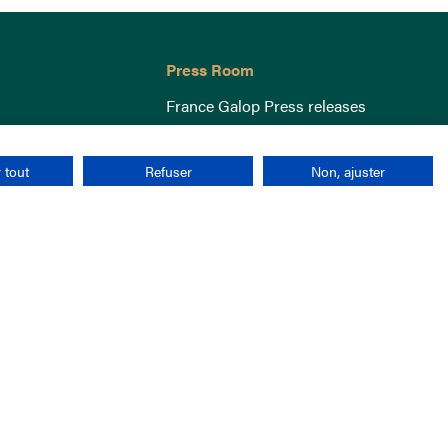
Press Room
France Galop Press releases
 tout
Refuser
Non, ajuster