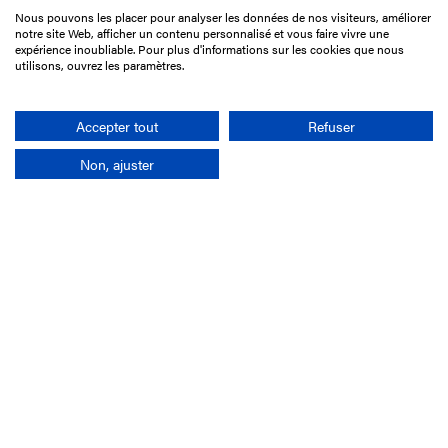
Nous pouvons les placer pour analyser les données de nos visiteurs, améliorer
15 Boulevard de Douaumont
notre site Web, afficher un contenu personnalisé et vous faire vivre une
75017 Paris
expérience inoubliable. Pour plus d'informations sur les cookies que nous
utilisons, ouvrez les paramètres.
+33 1 49 10 20 29
Search
Accepter tout
Refuser
Non, ajuster
Company
France-Galop Mission
Governance
Baromètre du Galop
Social account
Understand the races
Document Library
Our jobs
Job offers