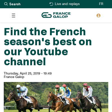
Search
Skip
FR
Live and replays
to
main
content
Find the French
season's best on
our Youtube
channel
Thursday, April 25, 2019 - 19:49
France Galop