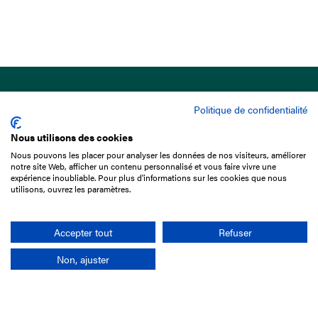
Politique de confidentialité
Nous utilisons des cookies
Nous pouvons les placer pour analyser les données de nos visiteurs, améliorer
15 Boulevard de Douaumont
notre site Web, afficher un contenu personnalisé et vous faire vivre une
75017 Paris
expérience inoubliable. Pour plus d'informations sur les cookies que nous
utilisons, ouvrez les paramètres.
+33 1 49 10 20 29
Search
Accepter tout
Refuser
Non, ajuster
Company
France-Galop Mission