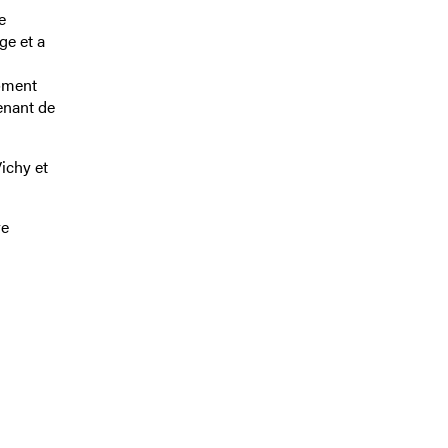
e
ge et a
moment
enant de
ichy et
re