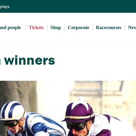
Skip
eplays
to
main
content
and people 
Tickets
Shop
Corporate
Racecourses
Ne
 winners