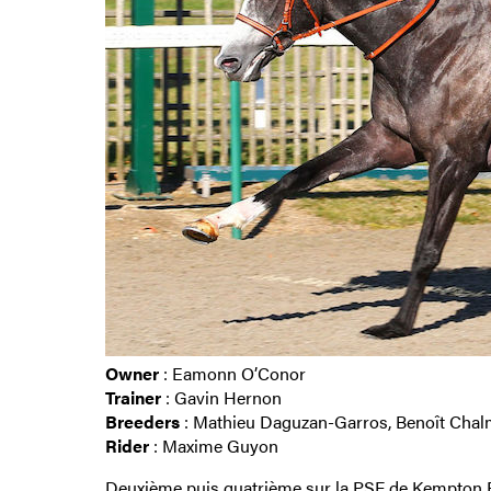
Owner
: Eamonn O’Conor
Trainer
: Gavin Hernon
Breeders
: Mathieu Daguzan-Garros, Benoît Chal
Rider
: Maxime Guyon
Deuxième puis quatrième sur la PSF de Kempton P