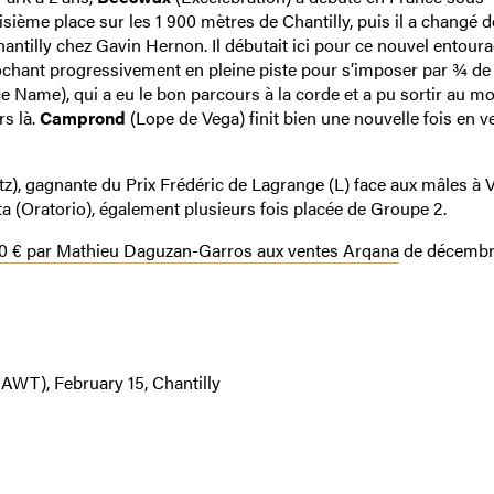
sième place sur les 1 900 mètres de Chantilly, puis il a changé d
hantilly chez Gavin Hernon. Il débutait ici pour ce nouvel entoura
ochant progressivement en pleine piste pour s’imposer par ¾ de
e Name), qui a eu le bon parcours à la corde et a pu sortir au 
rs là.
Camprond
(Lope de Vega) finit bien une nouvelle fois en v
), gagnante du Prix Frédéric de Lagrange (L) face aux mâles à V
a (Oratorio), également plusieurs fois placée de Groupe 2.
00 € par Mathieu Daguzan-Garros aux ventes Arqana
de décemb
 AWT), February 15, Chantilly