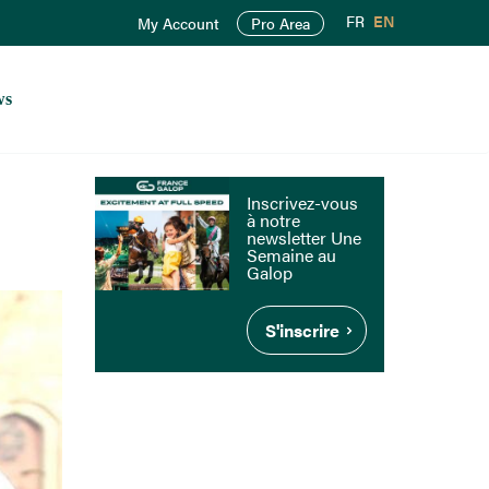
FR
EN
My Account
Pro Area
ws
Inscrivez-vous
à notre
newsletter Une
Semaine au
Galop
S'inscrire