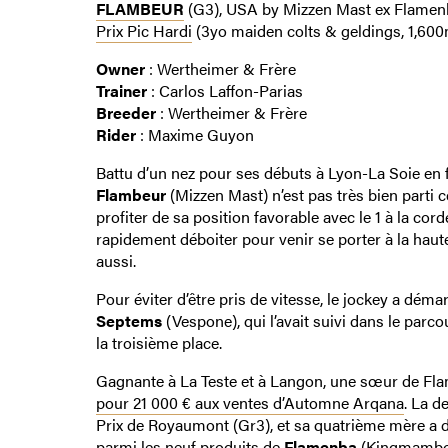
FLAMBEUR
(G3), USA by Mizzen Mast ex Flame
Prix Pic Hardi
(3yo maiden colts & geldings, 1,600
Owner
: Wertheimer & Frère
Trainer
: Carlos Laffon-Parias
Breeder
: Wertheimer & Frère
Rider
: Maxime Guyon
Battu d’un nez pour ses débuts à Lyon-La Soie en f
Flambeur
(Mizzen Mast) n’est pas très bien parti c
profiter de sa position favorable avec le 1 à la cord
rapidement déboiter pour venir se porter à la haut
aussi.
Pour éviter d’être pris de vitesse, le jockey a dém
Septems
(Vespone), qui l’avait suivi dans le parc
la troisième place.
Gagnante à La Teste et à Langon, une sœur de Fl
pour 21 000 € aux ventes d’Automne Arqana
. La 
Prix de Royaumont (Gr3), et sa quatrième mère a 
parmi les neuf produits de
Flamenba
(Kingmambo), 