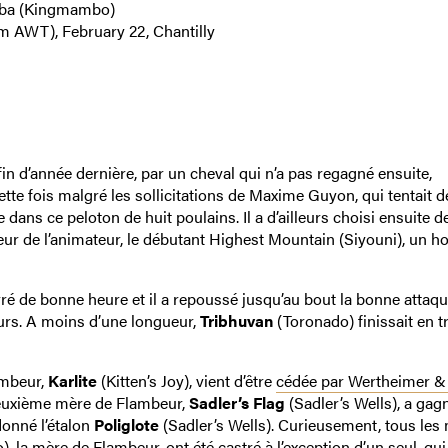
nba (Kingmambo)
m AWT), February 22, Chantilly
in d’année dernière, par un cheval qui n’a pas regagné ensuite,
ette fois malgré les sollicitations de Maxime Guyon, qui tentait d
e dans ce peloton de huit poulains. Il a d’ailleurs choisi ensuite d
eur de l’animateur, le débutant Highest Mountain (Siyouni), un ho
arré de bonne heure et il a repoussé jusqu’au bout la bonne attaq
ours. A moins d’une longueur,
Tribhuvan
(Toronado) finissait en 
ambeur,
Karlite
(Kitten’s Joy), vient d’être
cédée par Wertheimer &
deuxième mère de Flambeur,
Sadler’s Flag
(Sadler’s Wells), a gagn
donné l’étalon
Poliglote
(Sadler’s Wells). Curieusement, tous les
la mère de Flambeur, ont été castré à l’exception d’un seul, qui 