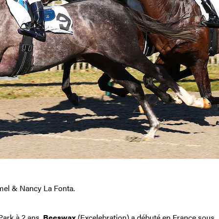
mel & Nancy La Fonta.
ark à 2 ans,
Beeswax
(Excelebration) a débuté en France sous