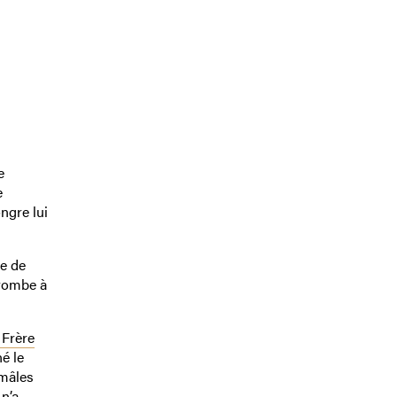
e
e
ngre lui
ue de
trombe à
 Frère
é le
 mâles
n’a