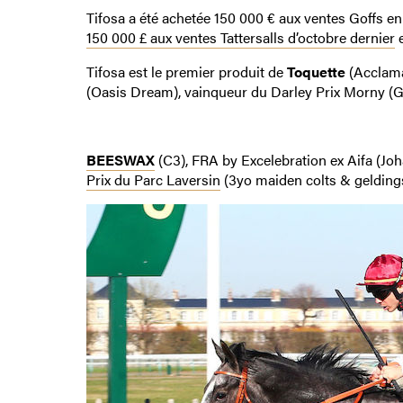
Tifosa a été achetée 150 000 € aux ventes Goffs e
150 000 £ aux ventes Tattersalls d’octobre dernier
e
Tifosa est le premier produit de
Toquette
(Acclama
(Oasis Dream), vainqueur du Darley Prix Morny (Gr1
BEESWAX
(C3), FRA by Excelebration ex Aifa (Jo
Prix du Parc Laversin
(3yo maiden colts & geldings