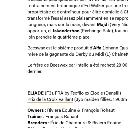
l’entraînement britannique d’Ed Walker par une troi
propriétaire et d’entraîneur pour élire domicile à C
transformé l’essai assez plaisamment en se rappr
longueur, mais sur la main, devant
Majdi
(Very Nic
opportun, et
Iskanderhon
(Exchange Rate), toujou
loin prendre la quatrième place.
Beeswax est le sixième produit d’
Aifa
(Johann Quatz
mère de la gagnante du Derby du Midi (L) Chalnett
Le frère de Beeswax par Intello a été
racheté 28 0
dernier.
ELIADE
(F3), FRA by Teofilo ex Elodie (Dansili)
Prix de la Croix Vaillant
(3yo maiden fillies, 1,900m
Owners
: Riviera Equine & François Rohaut
Trainer
: François Rohaut
Breeders
: Éric de Chambure & Riviera Equine