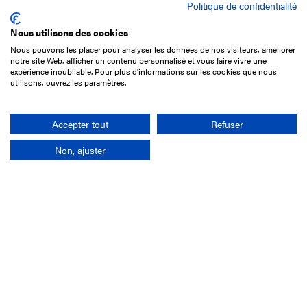
Politique de confidentialité
Nous utilisons des cookies
Nous pouvons les placer pour analyser les données de nos visiteurs, améliorer
15 Boulevard de Douaumont
notre site Web, afficher un contenu personnalisé et vous faire vivre une
75017 Paris
expérience inoubliable. Pour plus d'informations sur les cookies que nous
utilisons, ouvrez les paramètres.
+33 1 49 10 20 29
Search
Accepter tout
Refuser
Non, ajuster
Company
France-Galop Mission
Governance
Baromètre du Galop
Social account
Understand the races
Document Library