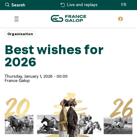
Search
Skip
FR
Live and replays
to
main
content
Organisation
Best wishes for
2026
Thursday, January 1, 2026 - 00:00
France Galop