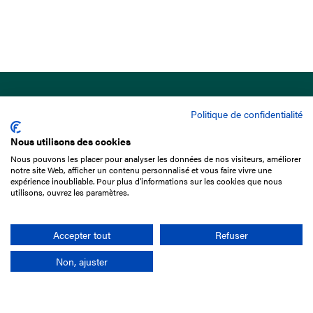
Politique de confidentialité
Nous utilisons des cookies
Nous pouvons les placer pour analyser les données de nos visiteurs, améliorer
15 Boulevard de Douaumont
notre site Web, afficher un contenu personnalisé et vous faire vivre une
75017 Paris
expérience inoubliable. Pour plus d'informations sur les cookies que nous
utilisons, ouvrez les paramètres.
01 49 10 20 29
Rechercher
Accepter tout
Refuser
Non, ajuster
L'entreprise
Mission France Galop