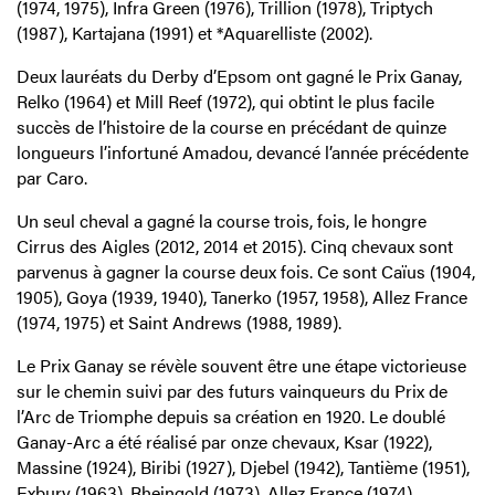
(1974, 1975), Infra Green (1976), Trillion (1978), Triptych
(1987), Kartajana (1991) et *Aquarelliste (2002).
Deux lauréats du Derby d’Epsom ont gagné le Prix Ganay,
Relko (1964) et Mill Reef (1972), qui obtint le plus facile
succès de l’histoire de la course en précédant de quinze
longueurs l’infortuné Amadou, devancé l’année précédente
par Caro.
Un seul cheval a gagné la course trois, fois, le hongre
Cirrus des Aigles (2012, 2014 et 2015). Cinq chevaux sont
parvenus à gagner la course deux fois. Ce sont Caïus (1904,
1905), Goya (1939, 1940), Tanerko (1957, 1958), Allez France
(1974, 1975) et Saint Andrews (1988, 1989).
Le Prix Ganay se révèle souvent être une étape victorieuse
sur le chemin suivi par des futurs vainqueurs du Prix de
l’Arc de Triomphe depuis sa création en 1920. Le doublé
Ganay-Arc a été réalisé par onze chevaux, Ksar (1922),
Massine (1924), Biribi (1927), Djebel (1942), Tantième (1951),
Exbury (1963), Rheingold (1973), Allez France (1974),