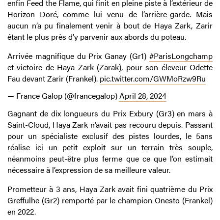
enfin Feed the Flame, qui finit en pleine piste à l’extérieur de
Horizon Doré, comme lui venu de l’arrière-garde. Mais
aucun n’a pu finalement venir à bout de Haya Zark, Zarir
étant le plus près d’y parvenir aux abords du poteau.
Arrivée magnifique du Prix Ganay (Gr1)
#ParisLongchamp
et victoire de Haya Zark (Zarak), pour son éleveur Odette
Fau devant Zarir (Frankel).
pic.twitter.com/GWMoRzw9Ru
— France Galop (@francegalop)
April 28, 2024
Gagnant de dix longueurs du Prix Exbury (Gr3) en mars à
Saint-Cloud, Haya Zark n’avait pas recouru depuis. Passant
pour un spécialiste exclusif des pistes lourdes, le 5ans
réalise ici un petit exploit sur un terrain très souple,
néanmoins peut-être plus ferme que ce que l’on estimait
nécessaire à l’expression de sa meilleure valeur.
Prometteur à 3 ans, Haya Zark avait fini quatrième du Prix
Greffulhe (Gr2) remporté par le champion Onesto (Frankel)
en 2022.