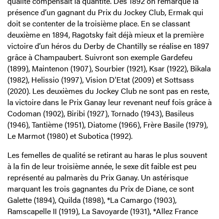
qualité compensait la quantité. Dès 1892 on remarque la
présence d’un gagnant du Prix du Jockey Club, Ermak qui
doit se contenter de la troisième place. En se classant
deuxième en 1894, Ragotsky fait déjà mieux et la première
victoire d’un héros du Derby de Chantilly se réalise en 1897
grâce à Champaubert. Suivront son exemple Gardefeu
(1899), Maintenon (1907), Sourbier (1921), Ksar (1922), Bikala
(1982), Helissio (1997), Vision D'Etat (2009) et Sottsass
(2020). Les deuxièmes du Jockey Club ne sont pas en reste,
la victoire dans le Prix Ganay leur revenant neuf fois grâce à
Codoman (1902), Biribi (1927), Tornado (1943), Basileus
(1946), Tantième (1951), Diatome (1966), Frère Basile (1979),
Le Marmot (1980) et Subotica (1992).
Les femelles de qualité se retirant au haras le plus souvent
à la fin de leur troisième année, le sexe dit faible est peu
représenté au palmarès du Prix Ganay. Un astérisque
marquant les trois gagnantes du Prix de Diane, ce sont
Galette (1894), Quilda (1898), *La Camargo (1903),
Ramscapelle II (1919), La Savoyarde (1931), *Allez France