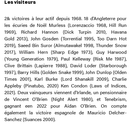
Les visiteurs
2& victoires à leur actif depuis 1968. 18 d'Angleterre pour
les écuries de Noël Murless (Lorenzaccio 1968, Hill Run
1969), Richard Hannon (Dick Turpin 2010, Havana
Gold 2013), John Gosden (Torrential 1995, Too Darn Hot
2019), Saeed Bin Suror (Almutawakel 1998, Thunder Snow
2017), William Hern (Sharp Edge 1973), Guy Harwood
(Young Generation 1979), Paul Kelleway (Risk Me 1987),
Clive Brittain (Lapierre 1988), David Loder (Starborough
1997), Barry Hills (Golden Snake 1999), John Dunlop (Olden
Times 2001), Karl Burke (Lord Shanakill 2009), Charlie
Appleby (Pinatubo, 2020) Ken Condon (Laws of Indices,
2021). Deux vainqueurs viennent d'Irlande, un pensionnaire
de Vincent O'Brien (Night Alert 1980), et Tenebrism,
gagnant een 2022 pour Aidan O'Brien. On compte
également la victoire espagnole de Mauricio Delcher-
Sanchez (Suances 2000).