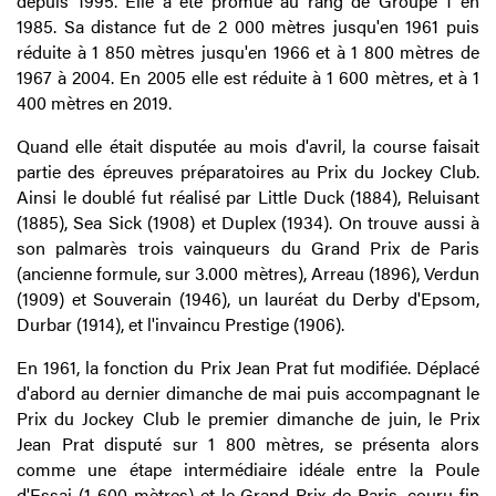
depuis 1995. Elle a été promue au rang de Groupe 1 en
1985. Sa distance fut de 2 000 mètres jusqu'en 1961 puis
réduite à 1 850 mètres jusqu'en 1966 et à 1 800 mètres de
1967 à 2004. En 2005 elle est réduite à 1 600 mètres, et à 1
400 mètres en 2019.
Quand elle était disputée au mois d'avril, la course faisait
partie des épreuves préparatoires au Prix du Jockey Club.
Ainsi le doublé fut réalisé par Little Duck (1884), Reluisant
(1885), Sea Sick (1908) et Duplex (1934). On trouve aussi à
son palmarès trois vainqueurs du Grand Prix de Paris
(ancienne formule, sur 3.000 mètres), Arreau (1896), Verdun
(1909) et Souverain (1946), un lauréat du Derby d'Epsom,
Durbar (1914), et l'invaincu Prestige (1906).
En 1961, la fonction du Prix Jean Prat fut modifiée. Déplacé
d'abord au dernier dimanche de mai puis accompagnant le
Prix du Jockey Club le premier dimanche de juin, le Prix
Jean Prat disputé sur 1 800 mètres, se présenta alors
comme une étape intermédiaire idéale entre la Poule
d'Essai (1 600 mètres) et le Grand Prix de Paris, couru fin