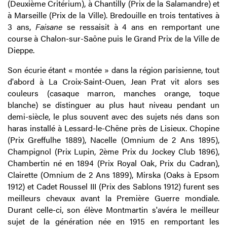
(Deuxième Critérium), à Chantilly (Prix de la Salamandre) et
à Marseille (Prix de la Ville). Bredouille en trois tentatives à
3 ans,
Faisane
se ressaisit à 4 ans en remportant une
course à Chalon-sur-Saône puis le Grand Prix de la Ville de
Dieppe.
Son écurie étant « montée » dans la région parisienne, tout
d'abord à La Croix-Saint-Ouen, Jean Prat vit alors ses
couleurs (casaque marron, manches orange, toque
blanche) se distinguer au plus haut niveau pendant un
demi-siècle, le plus souvent avec des sujets nés dans son
haras installé à Lessard-le-Chêne près de Lisieux. Chopine
(Prix Greffulhe 1889), Nacelle (Omnium de 2 Ans 1895),
Champignol (Prix Lupin, 2ème Prix du Jockey Club 1896),
Chambertin né en 1894 (Prix Royal Oak, Prix du Cadran),
Clairette (Omnium de 2 Ans 1899), Mirska (Oaks à Epsom
1912) et Cadet Roussel III (Prix des Sablons 1912) furent ses
meilleurs chevaux avant la Première Guerre mondiale.
Durant celle-ci, son élève Montmartin s'avéra le meilleur
sujet de la génération née en 1915 en remportant les