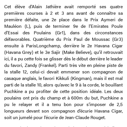
Cet élève d’Alain Jathière avait remporté ses quatre
premières courses à 2 et 3 ans avant de connaître sa
première défaite, une 2e place dans le Prix Aymeri de
Mauléon (L), puis de terminer 9e de l’Emirates Poule
d’Essai des Poulains (Gr1), dans des circonstances
défavorables. Quatrième du Prix Paul de Moussac (Gr3)
ensuite à ParisLongchamp, derrière le 2e Havana Cigar
(Havana Grey) et le 3e Sajir (Make Believe), qu’il retrouvait
ici, il a pu cette fois se glisser dès le début derrière le leader
du favori, Zandy (Frankel). Parti très vite en pleine piste de
la stalle 12, celui-ci devait emmener son compagnon de
casaque anglais, le favori Kikkuli (Kingman), mais il est mal
parti de la stalle 10, alors qu’avec le 9 à la corde, le bouillant
Puchkine a pu profiter de cette position idéale. Les deux
poulains ont pris du champ et à 600m du but, Puchkine a
pu le relayer et il a tenu bon pour s’imposer de 2,5
longueurs devant son compagnon d’écurie Havana Cigar,
soit un jumelé pour l’écurie de Jean-Claude Rouget.