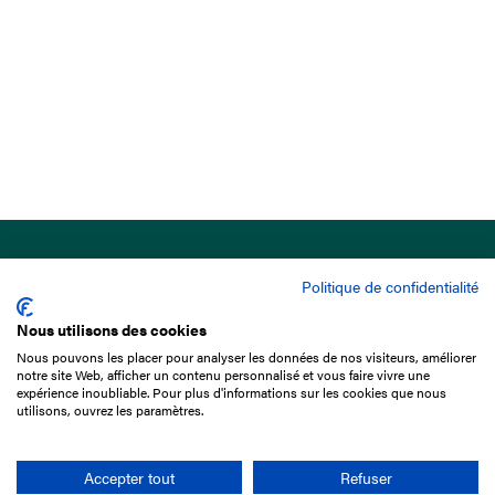
Politique de confidentialité
Nous utilisons des cookies
Nous pouvons les placer pour analyser les données de nos visiteurs, améliorer
15 Boulevard de Douaumont
notre site Web, afficher un contenu personnalisé et vous faire vivre une
75017 Paris
expérience inoubliable. Pour plus d'informations sur les cookies que nous
utilisons, ouvrez les paramètres.
01 49 10 20 29
Rechercher
Accepter tout
Refuser