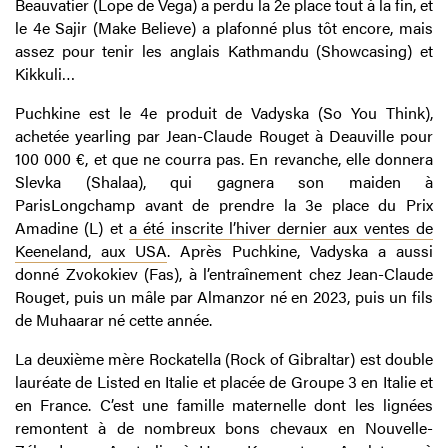
Beauvatier (Lope de Vega) a perdu la 2e place tout à la fin, et
le 4e Sajir (Make Believe) a plafonné plus tôt encore, mais
assez pour tenir les anglais Kathmandu (Showcasing) et
Kikkuli…
Puchkine est le 4e produit de Vadyska (So You Think),
achetée yearling par Jean-Claude Rouget à Deauville pour
100 000 €, et que ne courra pas. En revanche, elle donnera
Slevka (Shalaa), qui gagnera son maiden à
ParisLongchamp avant de prendre la 3e place du Prix
Amadine (L) et
a été inscrite l’hiver dernier aux ventes de
Keeneland, aux USA
. Après Puchkine, Vadyska a aussi
donné Zvokokiev (Fas), à l’entraînement chez Jean-Claude
Rouget, puis un mâle par Almanzor né en 2023, puis un fils
de Muhaarar né cette année.
La deuxième mère Rockatella (Rock of Gibraltar) est double
lauréate de Listed en Italie et placée de Groupe 3 en Italie et
en France. C’est une famille maternelle dont les lignées
remontent à de nombreux bons chevaux en Nouvelle-