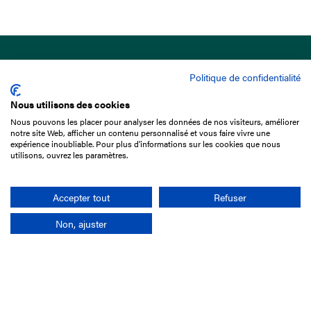
Politique de confidentialité
Nous utilisons des cookies
Nous pouvons les placer pour analyser les données de nos visiteurs, améliorer
15 Boulevard de Douaumont
notre site Web, afficher un contenu personnalisé et vous faire vivre une
75017 Paris
expérience inoubliable. Pour plus d'informations sur les cookies que nous
utilisons, ouvrez les paramètres.
+33 1 49 10 20 29
Search
Accepter tout
Refuser
Non, ajuster
Company
France-Galop Mission
Governance
Baromètre du Galop