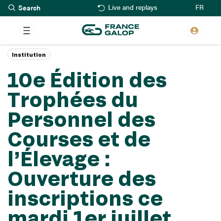
Search
Skip
FR
Live and replays
to
main
content
Institution
10e Édition des
Trophées du
Personnel des
Courses et de
l’Élevage :
Ouverture des
inscriptions ce
mardi 1er juillet