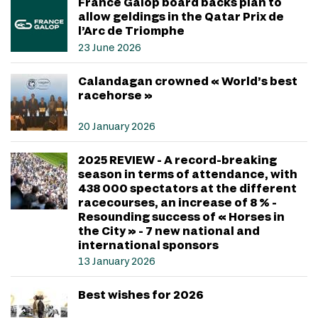
France Galop board backs plan to
allow geldings in the Qatar Prix de
l’Arc de Triomphe
23 June 2026
Calandagan crowned « World’s best
racehorse »
20 January 2026
2025 REVIEW - A record-breaking
season in terms of attendance, with
438 000 spectators at the different
racecourses, an increase of 8 % -
Resounding success of « Horses in
the City » - 7 new national and
international sponsors
13 January 2026
Best wishes for 2026