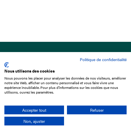
Politique de confidentialité
Nous utilisons des cookies
Nous pouvons les placer pour analyser les données de nos visiteurs, améliorer
15 Boulevard de Douaumont
notre site Web, afficher un contenu personnalisé et vous faire vivre une
75017 Paris
expérience inoubliable. Pour plus d'informations sur les cookies que nous
utilisons, ouvrez les paramètres.
+33 1 49 10 20 29
Search
Accepter tout
Refuser
Non, ajuster
Company