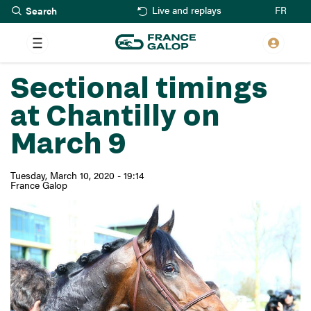
Search
Skip
FR
Live and replays
to
main
content
Sectional timings
at Chantilly on
March 9
Tuesday, March 10, 2020 - 19:14
France Galop